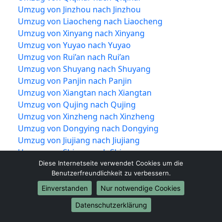
Umzug von Jinzhou nach Jinzhou
Umzug von Liaocheng nach Liaocheng
Umzug von Xinyang nach Xinyang
Umzug von Yuyao nach Yuyao
Umzug von Rui’an nach Rui’an
Umzug von Shuyang nach Shuyang
Umzug von Panjin nach Panjin
Umzug von Xiangtan nach Xiangtan
Umzug von Qujing nach Qujing
Umzug von Xinzheng nach Xinzheng
Umzug von Dongying nach Dongying
Umzug von Jiujiang nach Jiujiang
Umzug von Shiyan nach Shiyan
Umzug von Jīngzhōu nach Jīngzhōu
Diese Internetseite verwendet Cookies um die
Benutzerfreundlichkeit zu verbessern.
Umzug von Yueqing nach Yueqing
Umzug von Tengzhou nach Tengzhou
Einverstanden
Nur notwendige Cookies
Umzug von Nan’an nach Nan’an
Datenschutzerklärung
Umzug von Puning nach Puning