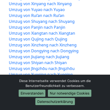
Umzug von Xinyang nach Xinyang
Umzug von Yuyao nach Yuyao
Umzug von Rui’an nach Rui’an
Umzug von Shuyang nach Shuyang
Umzug von Panjin nach Panjin
Umzug von Xiangtan nach Xiangtan
Umzug von Qujing nach Qujing
Umzug von Xinzheng nach Xinzheng
Umzug von Dongying nach Dongying
Umzug von Jiujiang nach Jiujiang
Umzug von Shiyan nach Shiyan
Umzug von Jīngzhōu nach Jīngzhōu
Umzug von Yueqing nach Yueqing
Umzug von Tengzhou nach Tengzhou
Diese Internetseite verwendet Cookies um die
Umzug von Nan’an nach Nan’an
Benutzerfreundlichkeit zu verbessern.
Umzug von Puning nach Puning
Einverstanden
Nur notwendige Cookies
Umzug von Guigang nach Guigang
Datenschutzerklärung
Umzug von Wenling nach Wenling
Umzug von Suzhou nach Suzhou