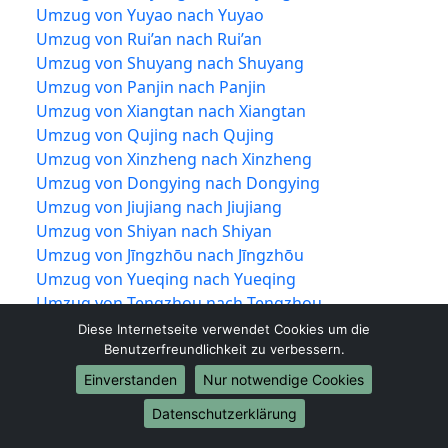
Umzug von Yuyao nach Yuyao
Umzug von Rui’an nach Rui’an
Umzug von Shuyang nach Shuyang
Umzug von Panjin nach Panjin
Umzug von Xiangtan nach Xiangtan
Umzug von Qujing nach Qujing
Umzug von Xinzheng nach Xinzheng
Umzug von Dongying nach Dongying
Umzug von Jiujiang nach Jiujiang
Umzug von Shiyan nach Shiyan
Umzug von Jīngzhōu nach Jīngzhōu
Umzug von Yueqing nach Yueqing
Umzug von Tengzhou nach Tengzhou
Umzug von Nan’an nach Nan’an
Diese Internetseite verwendet Cookies um die
Umzug von Puning nach Puning
Benutzerfreundlichkeit zu verbessern.
Umzug von Guigang nach Guigang
Einverstanden
Nur notwendige Cookies
Umzug von Wenling nach Wenling
Datenschutzerklärung
Umzug von Suzhou nach Suzhou
Umzug von Yixing nach Yixing