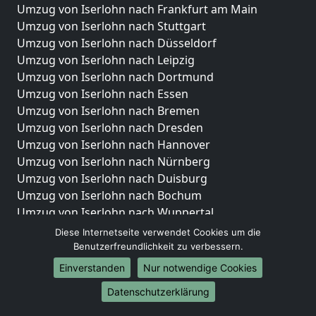
Umzug von Iserlohn nach Frankfurt am Main
Umzug von Iserlohn nach Stuttgart
Umzug von Iserlohn nach Düsseldorf
Umzug von Iserlohn nach Leipzig
Umzug von Iserlohn nach Dortmund
Umzug von Iserlohn nach Essen
Umzug von Iserlohn nach Bremen
Umzug von Iserlohn nach Dresden
Umzug von Iserlohn nach Hannover
Umzug von Iserlohn nach Nürnberg
Umzug von Iserlohn nach Duisburg
Umzug von Iserlohn nach Bochum
Umzug von Iserlohn nach Wuppertal
Umzug von Iserlohn nach Bielefeld
Diese Internetseite verwendet Cookies um die
Umzug von Iserlohn nach Bonn
Benutzerfreundlichkeit zu verbessern.
Umzug von Iserlohn nach Münster
Einverstanden
Nur notwendige Cookies
Internationale-Umzüge
Datenschutzerklärung
Umzug von Iserlohn nach Brasilien