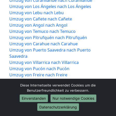
Umzug von Curanilahue nach Curanilahue
Umzug von Los Ángeles nach Los Ángeles
Umzug von Lebu nach Lebu
Umzug von Cañete nach Cañete
Umzug von Angol nach Angol
Umzug von Temuco nach Temuco
Umzug von Pitrufquén nach Pitrufquén
Umzug von Carahue nach Carahue
Umzug von Puerto Saavedra nach Puerto
Saavedra
Umzug von Villarrica nach Villarrica
Umzug von Pucón nach Pucón
Umzug von Freire nach Freire
Umzug von Valdivia nach Valdivia
Diese Internetseite verwendet Cookies um die
Umzug von Corral nach Corral
Benutzerfreundlichkeit zu verbessern.
Umzug von Lanco nach Lanco
Einverstanden
Nur notwendige Cookies
Umzug von Los Lagos nach Los Lagos
Umzug von Mariquina nach Mariquina
Datenschutzerklärung
Umzug von Máfil nach Máfil