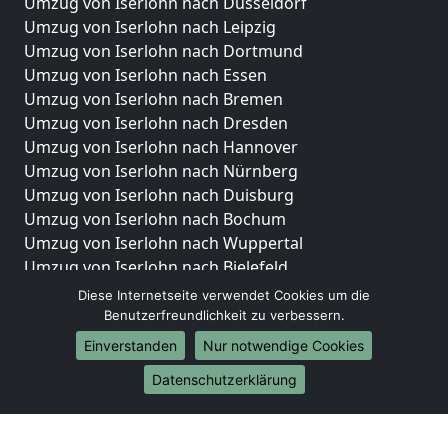
Umzug von Iserlohn nach Düsseldorf
Umzug von Iserlohn nach Leipzig
Umzug von Iserlohn nach Dortmund
Umzug von Iserlohn nach Essen
Umzug von Iserlohn nach Bremen
Umzug von Iserlohn nach Dresden
Umzug von Iserlohn nach Hannover
Umzug von Iserlohn nach Nürnberg
Umzug von Iserlohn nach Duisburg
Umzug von Iserlohn nach Bochum
Umzug von Iserlohn nach Wuppertal
Umzug von Iserlohn nach Bielefeld
Umzug von Iserlohn nach Bonn
Diese Internetseite verwendet Cookies um die
Umzug von Iserlohn nach Münster
Benutzerfreundlichkeit zu verbessern.
Einverstanden
Nur notwendige Cookies
Internationale-Umzüge
Datenschutzerklärung
Umzug von Iserlohn nach Brasilien
Umzug von Iserlohn nach Brunei Darussalam
Umzug von Iserlohn nach Burkina Faso