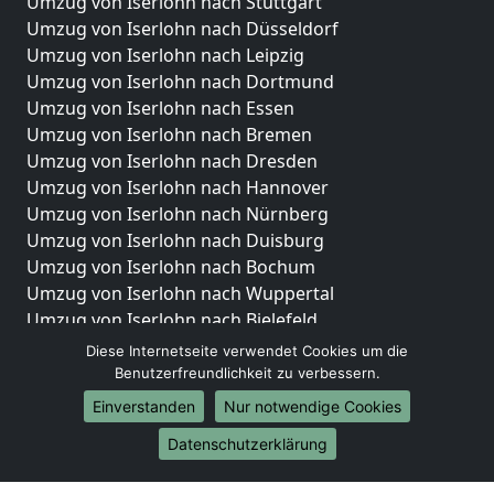
Umzug von Iserlohn nach Stuttgart
Umzug von Iserlohn nach Düsseldorf
Umzug von Iserlohn nach Leipzig
Umzug von Iserlohn nach Dortmund
Umzug von Iserlohn nach Essen
Umzug von Iserlohn nach Bremen
Umzug von Iserlohn nach Dresden
Umzug von Iserlohn nach Hannover
Umzug von Iserlohn nach Nürnberg
Umzug von Iserlohn nach Duisburg
Umzug von Iserlohn nach Bochum
Umzug von Iserlohn nach Wuppertal
Umzug von Iserlohn nach Bielefeld
Umzug von Iserlohn nach Bonn
Diese Internetseite verwendet Cookies um die
Umzug von Iserlohn nach Münster
Benutzerfreundlichkeit zu verbessern.
Einverstanden
Nur notwendige Cookies
Internationale-Umzüge
Datenschutzerklärung
Umzug von Iserlohn nach Brasilien
Umzug von Iserlohn nach Brunei Darussalam