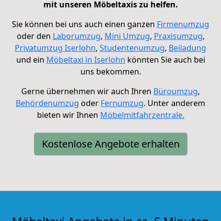
mit unseren Möbeltaxis zu helfen.
Sie können bei uns auch einen ganzen
Firmenumzug
oder den
Laborumzug
,
Mini Umzug
,
Praxisumzug
,
Privatumzug Iserlohn
,
Studentenumzug
,
Beiladung
und ein
Möbeltaxi in Iserlohn
könnten Sie auch bei
uns bekommen.
Gerne übernehmen wir auch Ihren
Büroumzug
,
Behördenumzug
oder
Fernumzug
.
Unter anderem
bieten wir Ihnen
Möbelmitfahrzentrale.
Kostenlose Angebote erhalten