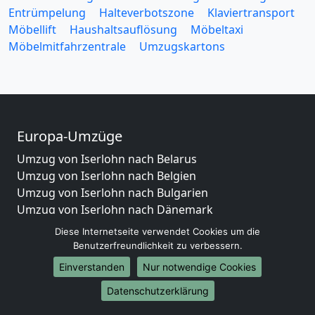
Entrümpelung
Halteverbotszone
Klaviertransport
Möbellift
Haushaltsauflösung
Möbeltaxi
Möbelmitfahrzentrale
Umzugskartons
Europa-Umzüge
Umzug von Iserlohn nach Belarus
Umzug von Iserlohn nach Belgien
Umzug von Iserlohn nach Bulgarien
Umzug von Iserlohn nach Dänemark
Umzug von Iserlohn nach England
Diese Internetseite verwendet Cookies um die
Umzug von Iserlohn nach Portugal
Benutzerfreundlichkeit zu verbessern.
Umzug von Iserlohn nach Bosnien und Herzegowina
Einverstanden
Nur notwendige Cookies
Umzug von Iserlohn nach Irland
Datenschutzerklärung
Umzug von Iserlohn nach Lettland
Umzug von Iserlohn nach Zypern