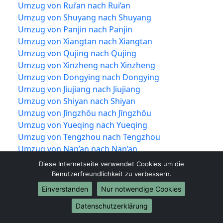
Umzug von Rui’an nach Rui’an
Umzug von Shuyang nach Shuyang
Umzug von Panjin nach Panjin
Umzug von Xiangtan nach Xiangtan
Umzug von Qujing nach Qujing
Umzug von Xinzheng nach Xinzheng
Umzug von Dongying nach Dongying
Umzug von Jiujiang nach Jiujiang
Umzug von Shiyan nach Shiyan
Umzug von Jīngzhōu nach Jīngzhōu
Umzug von Yueqing nach Yueqing
Umzug von Tengzhou nach Tengzhou
Umzug von Nan’an nach Nan’an
Umzug von Puning nach Puning
Diese Internetseite verwendet Cookies um die
Umzug von Guigang nach Guigang
Benutzerfreundlichkeit zu verbessern.
Umzug von Wenling nach Wenling
Einverstanden
Nur notwendige Cookies
Umzug von Suzhou nach Suzhou
Datenschutzerklärung
Umzug von Yixing nach Yixing
Umzug von Lángfāng nach Lángfāng