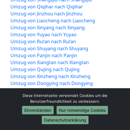
Umzug von Qiqihar nach Qiqihar
Umzug von Jinzhou nach Jinzhou
Umzug von Liaocheng nach Liaocheng
Umzug von Xinyang nach Xinyang
Umzug von Yuyao nach Yuyao
Umzug von Rui’an nach Rui’an
Umzug von Shuyang nach Shuyang
Umzug von Panjin nach Panjin
Umzug von Xiangtan nach Xiangtan
Umzug von Qujing nach Qujing
Umzug von Xinzheng nach Xinzheng
Umzug von Dongying nach Dongying
Umzug von Jiujiang nach Jiujiang
Diese Internetseite verwendet Cookies um die
Umzug von Shiyan nach Shiyan
Benutzerfreundlichkeit zu verbessern.
Umzug von Jīngzhōu nach Jīngzhōu
Einverstanden
Nur notwendige Cookies
Umzug von Yueqing nach Yueqing
Umzug von Tengzhou nach Tengzhou
Datenschutzerklärung
Umzug von Nan’an nach Nan’an