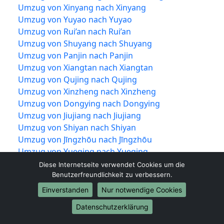
Umzug von Xinyang nach Xinyang
Umzug von Yuyao nach Yuyao
Umzug von Rui’an nach Rui’an
Umzug von Shuyang nach Shuyang
Umzug von Panjin nach Panjin
Umzug von Xiangtan nach Xiangtan
Umzug von Qujing nach Qujing
Umzug von Xinzheng nach Xinzheng
Umzug von Dongying nach Dongying
Umzug von Jiujiang nach Jiujiang
Umzug von Shiyan nach Shiyan
Umzug von Jīngzhōu nach Jīngzhōu
Umzug von Yueqing nach Yueqing
Umzug von Tengzhou nach Tengzhou
Diese Internetseite verwendet Cookies um die
Umzug von Nan’an nach Nan’an
Benutzerfreundlichkeit zu verbessern.
Umzug von Puning nach Puning
Einverstanden
Nur notwendige Cookies
Umzug von Guigang nach Guigang
Datenschutzerklärung
Umzug von Wenling nach Wenling
Umzug von Suzhou nach Suzhou