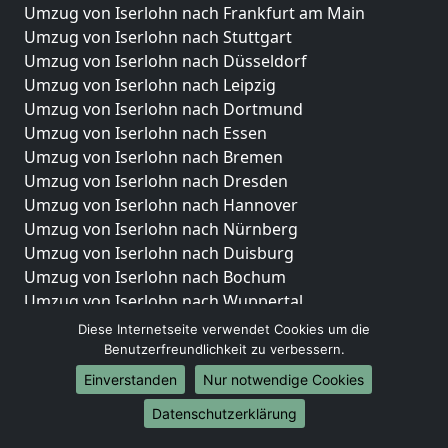
Umzug von Iserlohn nach Frankfurt am Main
Umzug von Iserlohn nach Stuttgart
Umzug von Iserlohn nach Düsseldorf
Umzug von Iserlohn nach Leipzig
Umzug von Iserlohn nach Dortmund
Umzug von Iserlohn nach Essen
Umzug von Iserlohn nach Bremen
Umzug von Iserlohn nach Dresden
Umzug von Iserlohn nach Hannover
Umzug von Iserlohn nach Nürnberg
Umzug von Iserlohn nach Duisburg
Umzug von Iserlohn nach Bochum
Umzug von Iserlohn nach Wuppertal
Umzug von Iserlohn nach Bielefeld
Diese Internetseite verwendet Cookies um die
Umzug von Iserlohn nach Bonn
Benutzerfreundlichkeit zu verbessern.
Umzug von Iserlohn nach Münster
Einverstanden
Nur notwendige Cookies
Internationale-Umzüge
Datenschutzerklärung
Umzug von Iserlohn nach Brasilien