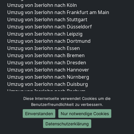
Umzug von Iserlohn nach Köln
Umzug von Iserlohn nach Frankfurt am Main
Umzug von Iserlohn nach Stuttgart
Umzug von Iserlohn nach Düsseldorf
Umzug von Iserlohn nach Leipzig
Umzug von Iserlohn nach Dortmund
Umzug von Iserlohn nach Essen
Umzug von Iserlohn nach Bremen
Umzug von Iserlohn nach Dresden
Umzug von Iserlohn nach Hannover
Umzug von Iserlohn nach Nürnberg
Umzug von Iserlohn nach Duisburg
Umzug von Iserlohn nach Bochum
Umzug von Iserlohn nach Wuppertal
Diese Internetseite verwendet Cookies um die
Benutzerfreundlichkeit zu verbessern.
Umzug von Iserlohn nach Bielefeld
Umzug von Iserlohn nach Bonn
Einverstanden
Nur notwendige Cookies
Umzug von Iserlohn nach Münster
Datenschutzerklärung
Internationale-Umzüge