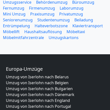
Umzugsservice
Behördenumzug
Büroumzug
Fernumzug
Firmenumzug
Laborumzug
Mini Umzug
Praxisumzug
Privatumzug
Seniorenumzug
Studentenumzug
Beiladung
Entrümpelung
Halteverbotszone
Klaviertransport
Möbellift
Haushaltsauflösung
Möbeltaxi
Möbelmitfahrzentrale
Umzugskartons
Europa-Umzüge
Umzug von Iserlohn nach Belarus
Umzug von Iserlohn nach Belgien
Umzug von Iserlohn nach Bulgarien
Umzug von Iserlohn nach Dänemark
Umzug von Iserlohn nach England
Umzug von Iserlohn nach Portugal