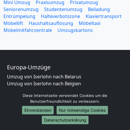
Mini Umzug
Praxisumzug
Privatumzug
Seniorenumzug
Studentenumzug
Beiladung
Entrümpelung
Halteverbotszone
Klaviertransport
Möbellift
Haushaltsauflösung
Möbeltaxi
Möbelmitfahrzentrale
Umzugskartons
Europa-Umzüge
Umzug von Iserlohn nach Belarus
Umzug von Iserlohn nach Belgien
Umzug von Iserlohn nach Bulgarien
Diese Internetseite verwendet Cookies um die
Umzug von Iserlohn nach Dänemark
Benutzerfreundlichkeit zu verbessern.
Umzug von Iserlohn nach England
Einverstanden
Nur notwendige Cookies
Umzug von Iserlohn nach Portugal
Umzug von Iserlohn nach Bosnien und Herzegowina
Datenschutzerklärung
Umzug von Iserlohn nach Irland