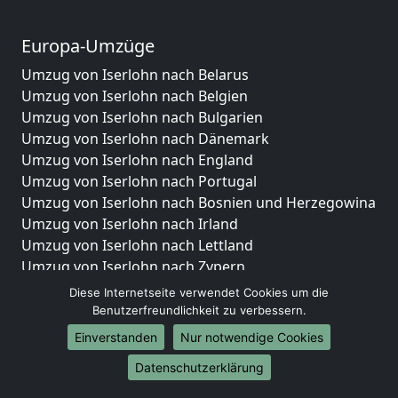
Europa-Umzüge
Umzug von Iserlohn nach Belarus
Umzug von Iserlohn nach Belgien
Umzug von Iserlohn nach Bulgarien
Umzug von Iserlohn nach Dänemark
Umzug von Iserlohn nach England
Umzug von Iserlohn nach Portugal
Umzug von Iserlohn nach Bosnien und Herzegowina
Umzug von Iserlohn nach Irland
Umzug von Iserlohn nach Lettland
Umzug von Iserlohn nach Zypern
Umzug von Iserlohn nach Kroatien
Diese Internetseite verwendet Cookies um die
Umzug von Iserlohn nach Estland
Benutzerfreundlichkeit zu verbessern.
Umzug von Iserlohn nach Finnland
Einverstanden
Nur notwendige Cookies
Umzug von Iserlohn nach Frankreich
Datenschutzerklärung
Umzug von Iserlohn nach Griechenland
Umzug von Iserlohn nach Italien