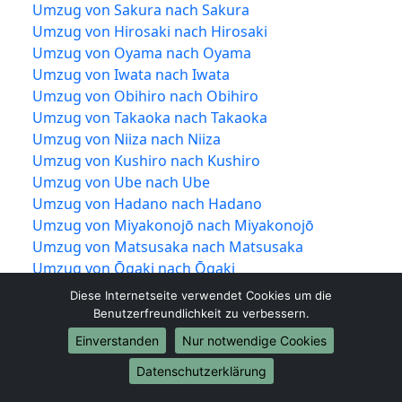
Umzug von Sakura nach Sakura
Umzug von Hirosaki nach Hirosaki
Umzug von Oyama nach Oyama
Umzug von Iwata nach Iwata
Umzug von Obihiro nach Obihiro
Umzug von Takaoka nach Takaoka
Umzug von Niiza nach Niiza
Umzug von Kushiro nach Kushiro
Umzug von Ube nach Ube
Umzug von Hadano nach Hadano
Umzug von Miyakonojō nach Miyakonojō
Umzug von Matsusaka nach Matsusaka
Umzug von Ōgaki nach Ōgaki
Umzug von Hitachinaka nach Hitachinaka
Diese Internetseite verwendet Cookies um die
Umzug von Tochigi nach Tochigi
Benutzerfreundlichkeit zu verbessern.
Umzug von Ueda nach Ueda
Einverstanden
Nur notwendige Cookies
Umzug von Kariya nach Kariya
Datenschutzerklärung
Umzug von Noda nach Noda
Umzug von Kawanishi nach Kawanishi