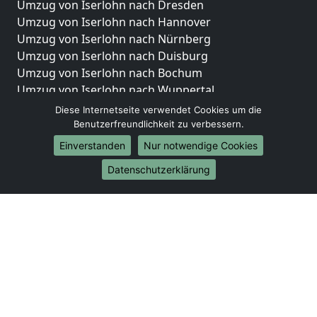
Umzug von Iserlohn nach Dresden
Umzug von Iserlohn nach Hannover
Umzug von Iserlohn nach Nürnberg
Umzug von Iserlohn nach Duisburg
Umzug von Iserlohn nach Bochum
Umzug von Iserlohn nach Wuppertal
Umzug von Iserlohn nach Bielefeld
Diese Internetseite verwendet Cookies um die
Umzug von Iserlohn nach Bonn
Benutzerfreundlichkeit zu verbessern.
Umzug von Iserlohn nach Münster
Einverstanden
Nur notwendige Cookies
Internationale-Umzüge
Datenschutzerklärung
Umzug von Iserlohn nach Brasilien
Umzug von Iserlohn nach Brunei Darussalam
Umzug von Iserlohn nach Burkina Faso
Umzug von Iserlohn nach Burundi
Umzug von Iserlohn nach Chile
Umzug von Iserlohn nach China
Umzug von Iserlohn nach Cookinseln
Umzug von Iserlohn nach Costa Rica