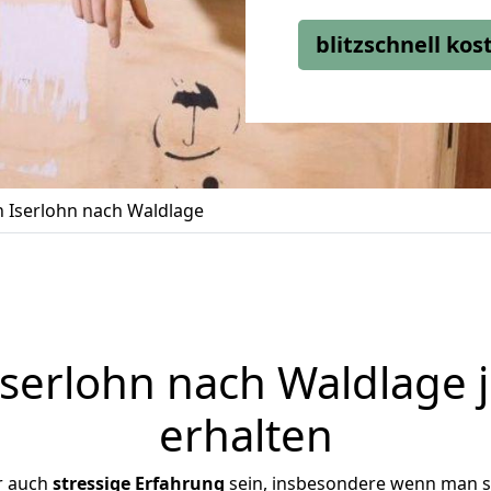
blitzschnell ko
 Iserlohn nach Waldlage
serlohn nach Waldlage j
erhalten
r auch
stressige
Erfahrung
sein, insbesondere wenn man s