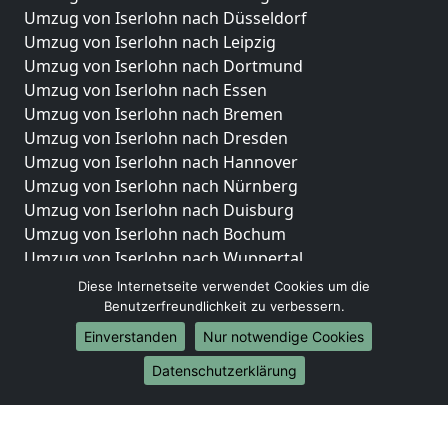
Umzug von Iserlohn nach Düsseldorf
Umzug von Iserlohn nach Leipzig
Umzug von Iserlohn nach Dortmund
Umzug von Iserlohn nach Essen
Umzug von Iserlohn nach Bremen
Umzug von Iserlohn nach Dresden
Umzug von Iserlohn nach Hannover
Umzug von Iserlohn nach Nürnberg
Umzug von Iserlohn nach Duisburg
Umzug von Iserlohn nach Bochum
Umzug von Iserlohn nach Wuppertal
Umzug von Iserlohn nach Bielefeld
Diese Internetseite verwendet Cookies um die
Umzug von Iserlohn nach Bonn
Benutzerfreundlichkeit zu verbessern.
Umzug von Iserlohn nach Münster
Einverstanden
Nur notwendige Cookies
Internationale-Umzüge
Datenschutzerklärung
Umzug von Iserlohn nach Brasilien
Umzug von Iserlohn nach Brunei Darussalam