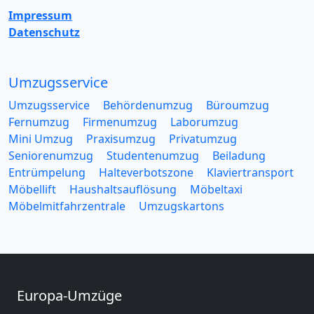
Impressum
Datenschutz
Umzugsservice
Umzugsservice
Behördenumzug
Büroumzug
Fernumzug
Firmenumzug
Laborumzug
Mini Umzug
Praxisumzug
Privatumzug
Seniorenumzug
Studentenumzug
Beiladung
Entrümpelung
Halteverbotszone
Klaviertransport
Möbellift
Haushaltsauflösung
Möbeltaxi
Möbelmitfahrzentrale
Umzugskartons
Europa-Umzüge