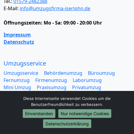
Tel.:
01579-2482388
E-Mail:
info@umzugsfirma-iserlohn.de
Öffnungszeiten:
Mo - Sa: 09:00 - 20:00 Uhr
Impressum
Datenschutz
Umzugsservice
Umzugsservice
Behördenumzug
Büroumzug
Fernumzug
Firmenumzug
Laborumzug
Mini Umzug
Praxisumzug
Privatumzug
Seniorenumzug
Studentenumzug
Beiladung
Diese Internetseite verwendet Cookies um die
Entrümpelung
Halteverbotszone
Klaviertransport
Benutzerfreundlichkeit zu verbessern.
Möbellift
Haushaltsauflösung
Möbeltaxi
Einverstanden
Nur notwendige Cookies
Möbelmitfahrzentrale
Umzugskartons
Datenschutzerklärung