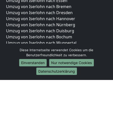
Umzug von Iserlohn nach Essen
Umzug von Iserlohn nach Bremen
Umzug von Iserlohn nach Dresden
Umzug von Iserlohn nach Hannover
Umzug von Iserlohn nach Nürnberg
Umzug von Iserlohn nach Duisburg
Umzug von Iserlohn nach Bochum
Umzug von Iserlohn nach Wuppertal
Umzug von Iserlohn nach Bielefeld
Diese Internetseite verwendet Cookies um die
Umzug von Iserlohn nach Bonn
Benutzerfreundlichkeit zu verbessern.
Umzug von Iserlohn nach Münster
Einverstanden
Nur notwendige Cookies
Internationale-Umzüge
Datenschutzerklärung
Umzug von Iserlohn nach Brasilien
Umzug von Iserlohn nach Brunei Darussalam
Umzug von Iserlohn nach Burkina Faso
Umzug von Iserlohn nach Burundi
Umzug von Iserlohn nach Chile
Umzug von Iserlohn nach China