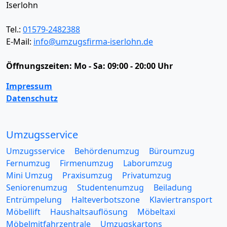
Iserlohn
Tel.:
01579-2482388
E-Mail:
info@umzugsfirma-iserlohn.de
Öffnungszeiten:
Mo - Sa: 09:00 - 20:00 Uhr
Impressum
Datenschutz
Umzugsservice
Umzugsservice
Behördenumzug
Büroumzug
Fernumzug
Firmenumzug
Laborumzug
Mini Umzug
Praxisumzug
Privatumzug
Seniorenumzug
Studentenumzug
Beiladung
Entrümpelung
Halteverbotszone
Klaviertransport
Möbellift
Haushaltsauflösung
Möbeltaxi
Möbelmitfahrzentrale
Umzugskartons