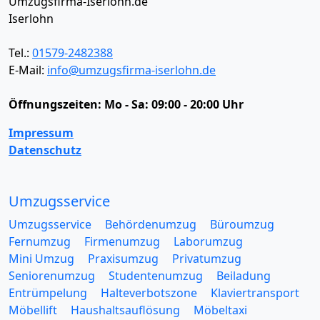
Umzugsfirma-Iserlohn.de
Iserlohn
Tel.:
01579-2482388
E-Mail:
info@umzugsfirma-iserlohn.de
Öffnungszeiten:
Mo - Sa: 09:00 - 20:00 Uhr
Impressum
Datenschutz
Umzugsservice
Umzugsservice
Behördenumzug
Büroumzug
Fernumzug
Firmenumzug
Laborumzug
Mini Umzug
Praxisumzug
Privatumzug
Seniorenumzug
Studentenumzug
Beiladung
Entrümpelung
Halteverbotszone
Klaviertransport
Möbellift
Haushaltsauflösung
Möbeltaxi