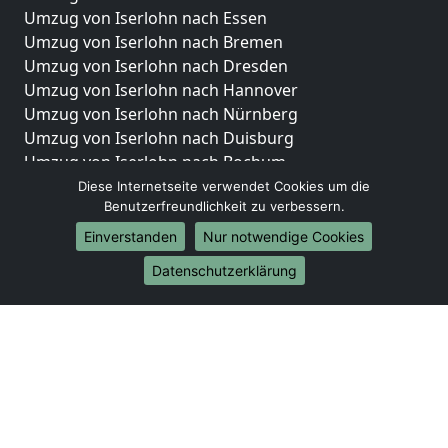
Umzug von Iserlohn nach Essen
Umzug von Iserlohn nach Bremen
Umzug von Iserlohn nach Dresden
Umzug von Iserlohn nach Hannover
Umzug von Iserlohn nach Nürnberg
Umzug von Iserlohn nach Duisburg
Umzug von Iserlohn nach Bochum
Umzug von Iserlohn nach Wuppertal
Diese Internetseite verwendet Cookies um die
Benutzerfreundlichkeit zu verbessern.
Umzug von Iserlohn nach Bielefeld
Umzug von Iserlohn nach Bonn
Einverstanden
Nur notwendige Cookies
Umzug von Iserlohn nach Münster
Datenschutzerklärung
Internationale-Umzüge
Umzug von Iserlohn nach Brasilien
Umzug von Iserlohn nach Brunei Darussalam
Umzug von Iserlohn nach Burkina Faso
Umzug von Iserlohn nach Burundi
Umzug von Iserlohn nach Chile