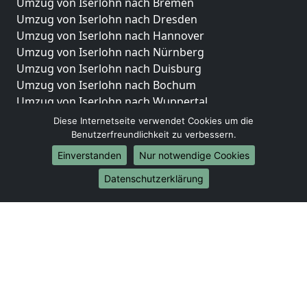
Umzug von Iserlohn nach Bremen
Umzug von Iserlohn nach Dresden
Umzug von Iserlohn nach Hannover
Umzug von Iserlohn nach Nürnberg
Umzug von Iserlohn nach Duisburg
Umzug von Iserlohn nach Bochum
Umzug von Iserlohn nach Wuppertal
Umzug von Iserlohn nach Bielefeld
Diese Internetseite verwendet Cookies um die
Umzug von Iserlohn nach Bonn
Benutzerfreundlichkeit zu verbessern.
Umzug von Iserlohn nach Münster
Einverstanden
Nur notwendige Cookies
Internationale-Umzüge
Datenschutzerklärung
Umzug von Iserlohn nach Brasilien
Umzug von Iserlohn nach Brunei Darussalam
Umzug von Iserlohn nach Burkina Faso
Umzug von Iserlohn nach Burundi
Umzug von Iserlohn nach Chile
Umzug von Iserlohn nach China
Umzug von Iserlohn nach Cookinseln