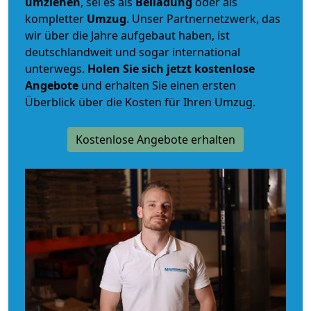
umziehen
, sei es als
Beiladung
oder als
kompletter
Umzug
. Unser Partnernetzwerk, das
wir über die Jahre aufgebaut haben, ist
deutschlandweit und sogar international
unterwegs.
Holen Sie sich jetzt kostenlose
Angebote
und erhalten Sie einen ersten
Überblick über die Kosten für Ihren Umzug.
Kostenlose Angebote erhalten