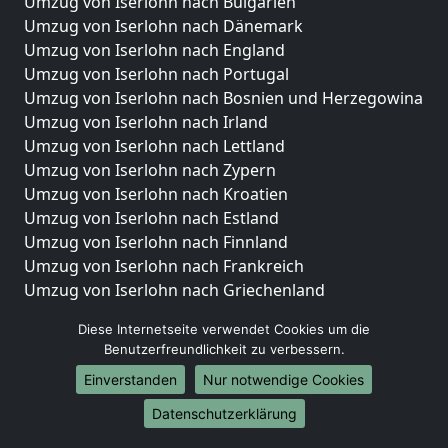
Umzug von Iserlohn nach Bulgarien
Umzug von Iserlohn nach Dänemark
Umzug von Iserlohn nach England
Umzug von Iserlohn nach Portugal
Umzug von Iserlohn nach Bosnien und Herzegowina
Umzug von Iserlohn nach Irland
Umzug von Iserlohn nach Lettland
Umzug von Iserlohn nach Zypern
Umzug von Iserlohn nach Kroatien
Umzug von Iserlohn nach Estland
Umzug von Iserlohn nach Finnland
Umzug von Iserlohn nach Frankreich
Umzug von Iserlohn nach Griechenland
Umzug von Iserlohn nach Italien
Diese Internetseite verwendet Cookies um die
Umzug von Iserlohn nach Liechtenstein
Benutzerfreundlichkeit zu verbessern.
Umzug von Iserlohn nach Luxemburg
Einverstanden
Nur notwendige Cookies
Umzug von Iserlohn nach Niederlande
Umzug von Iserlohn nach Norwegen
Datenschutzerklärung