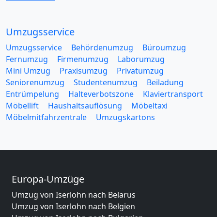
Umzugsservice
Umzugsservice
Behördenumzug
Büroumzug
Fernumzug
Firmenumzug
Laborumzug
Mini Umzug
Praxisumzug
Privatumzug
Seniorenumzug
Studentenumzug
Beiladung
Entrümpelung
Halteverbotszone
Klaviertransport
Möbellift
Haushaltsauflösung
Möbeltaxi
Möbelmitfahrzentrale
Umzugskartons
Europa-Umzüge
Umzug von Iserlohn nach Belarus
Umzug von Iserlohn nach Belgien