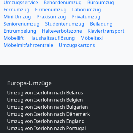
Umzugsservice
Behördenumzug
Büroumzug
Fernumzug
Firmenumzug
Laborumzug
Mini Umzug
Praxisumzug
Privatumzug
Seniorenumzug
Studentenumzug
Beiladung
Entrümpelung
Halteverbotszone
Klaviertransport
Möbellift
Haushaltsauflösung
Möbeltaxi
Möbelmitfahrzentrale
Umzugskartons
Europa-Umzüge
Umzug von Iserlohn nach Belarus
Umzug von Iserlohn nach Belgien
Umzug von Iserlohn nach Bulgarien
Umzug von Iserlohn nach Dänemark
Umzug von Iserlohn nach England
Umzug von Iserlohn nach Portugal