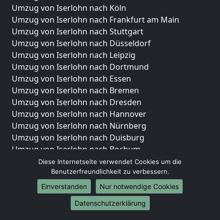
Umzug von Iserlohn nach Köln
Umzug von Iserlohn nach Frankfurt am Main
Umzug von Iserlohn nach Stuttgart
Umzug von Iserlohn nach Düsseldorf
Umzug von Iserlohn nach Leipzig
Umzug von Iserlohn nach Dortmund
Umzug von Iserlohn nach Essen
Umzug von Iserlohn nach Bremen
Umzug von Iserlohn nach Dresden
Umzug von Iserlohn nach Hannover
Umzug von Iserlohn nach Nürnberg
Umzug von Iserlohn nach Duisburg
Umzug von Iserlohn nach Bochum
Umzug von Iserlohn nach Wuppertal
Diese Internetseite verwendet Cookies um die
Umzug von Iserlohn nach Bielefeld
Benutzerfreundlichkeit zu verbessern.
Umzug von Iserlohn nach Bonn
Einverstanden
Nur notwendige Cookies
Umzug von Iserlohn nach Münster
Datenschutzerklärung
Internationale-Umzüge