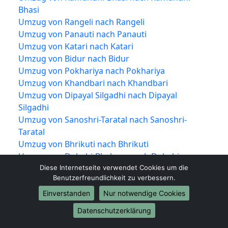
Bhasi
Umzug von Rangeli nach Rangeli
Umzug von Panauti nach Panauti
Umzug von Katari nach Katari
Umzug von Bidur nach Bidur
Umzug von Pokhariya nach Pokhariya
Umzug von Khandbari nach Khandbari
Umzug von Dipayal Silgadhi nach Dipayal
Silgadhi
Umzug von Sanoshri-Taratal nach Sanoshri-
Taratal
Umzug von Bhrikuti nach Bhrikuti
Umzug von Duhabi-Bhaluwa nach Duhabi-
Bhaluwa
Diese Internetseite verwendet Cookies um die
Benutzerfreundlichkeit zu verbessern.
Umzug von Shankharapur nach Shankharapur
Umzug von Dudhauli nach Dudhauli
Einverstanden
Nur notwendige Cookies
Umzug von Sabaila nach Sabaila
Datenschutzerklärung
Umzug von Banepa nach Banepa