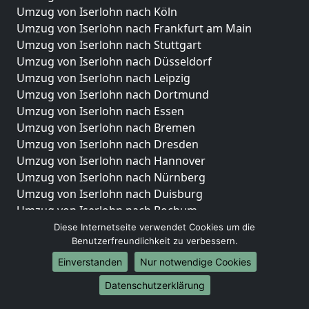
Umzug von Iserlohn nach Köln
Umzug von Iserlohn nach Frankfurt am Main
Umzug von Iserlohn nach Stuttgart
Umzug von Iserlohn nach Düsseldorf
Umzug von Iserlohn nach Leipzig
Umzug von Iserlohn nach Dortmund
Umzug von Iserlohn nach Essen
Umzug von Iserlohn nach Bremen
Umzug von Iserlohn nach Dresden
Umzug von Iserlohn nach Hannover
Umzug von Iserlohn nach Nürnberg
Umzug von Iserlohn nach Duisburg
Umzug von Iserlohn nach Bochum
Umzug von Iserlohn nach Wuppertal
Diese Internetseite verwendet Cookies um die
Benutzerfreundlichkeit zu verbessern.
Umzug von Iserlohn nach Bielefeld
Umzug von Iserlohn nach Bonn
Einverstanden
Nur notwendige Cookies
Umzug von Iserlohn nach Münster
Datenschutzerklärung
Internationale-Umzüge