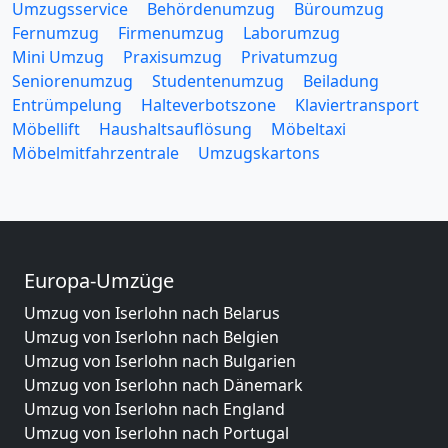
Umzugsservice
Behördenumzug
Büroumzug
Fernumzug
Firmenumzug
Laborumzug
Mini Umzug
Praxisumzug
Privatumzug
Seniorenumzug
Studentenumzug
Beiladung
Entrümpelung
Halteverbotszone
Klaviertransport
Möbellift
Haushaltsauflösung
Möbeltaxi
Möbelmitfahrzentrale
Umzugskartons
Europa-Umzüge
Umzug von Iserlohn nach Belarus
Umzug von Iserlohn nach Belgien
Umzug von Iserlohn nach Bulgarien
Umzug von Iserlohn nach Dänemark
Umzug von Iserlohn nach England
Umzug von Iserlohn nach Portugal