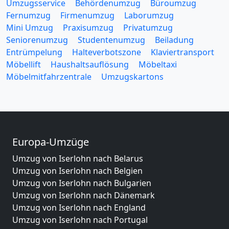
Umzugsservice
Behördenumzug
Büroumzug
Fernumzug
Firmenumzug
Laborumzug
Mini Umzug
Praxisumzug
Privatumzug
Seniorenumzug
Studentenumzug
Beiladung
Entrümpelung
Halteverbotszone
Klaviertransport
Möbellift
Haushaltsauflösung
Möbeltaxi
Möbelmitfahrzentrale
Umzugskartons
Europa-Umzüge
Umzug von Iserlohn nach Belarus
Umzug von Iserlohn nach Belgien
Umzug von Iserlohn nach Bulgarien
Umzug von Iserlohn nach Dänemark
Umzug von Iserlohn nach England
Umzug von Iserlohn nach Portugal