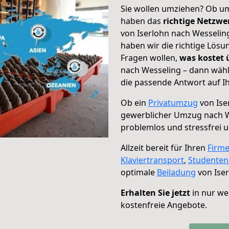
Sie wollen umziehen? Ob um
haben das
richtige Netzw
von Iserlohn nach Wesseling
haben wir die richtige Lösu
Fragen wollen,
was kostet
nach Wesseling – dann wähl
die passende Antwort auf Ih
Ob ein
Privatumzug
von Ise
gewerblicher Umzug nach 
problemlos und stressfrei 
Allzeit bereit für Ihren
Firm
Klaviertransport
,
Studente
optimale
Beiladung
von Iser
Erhalten Sie jetzt
in nur we
kostenfreie Angebote.