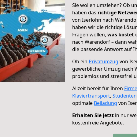
Sie wollen umziehen? Ob um
haben das
richtige Netzw
von Iserlohn nach Warendor
haben wir die richtige Lösu
Fragen wollen,
was kostet
nach Warendorf – dann wähl
die passende Antwort auf Ih
Ob ein
Privatumzug
von Ise
gewerblicher Umzug nach 
problemlos und stressfrei 
Allzeit bereit für Ihren
Firm
Klaviertransport
,
Studente
optimale
Beiladung
von Ise
Erhalten Sie jetzt
in nur we
kostenfreie Angebote.