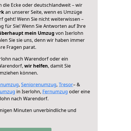
 die Ecke oder deutschlandweit – wir
erk
an unserer Seite, wenn es Umzüge
f geht! Wenn Sie nicht weiterwissen –
ng für Sie! Wenn Sie Antworten auf Ihre
 überhaupt mein Umzug
von Iserlohn
en Sie sie uns, denn wir haben immer
re Fragen parat.
rlohn nach Warendorf oder ein
Warendorf,
wir helfen
, damit Sie
umziehen können.
enumzug
,
Seniorenumzug
,
Tresor
– &
numzug
in Iserlohn,
Fernumzug
oder eine
rlohn nach Warendorf.
nigen Minuten unverbindliche und