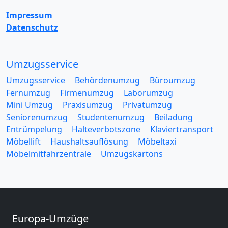
Impressum
Datenschutz
Umzugsservice
Umzugsservice
Behördenumzug
Büroumzug
Fernumzug
Firmenumzug
Laborumzug
Mini Umzug
Praxisumzug
Privatumzug
Seniorenumzug
Studentenumzug
Beiladung
Entrümpelung
Halteverbotszone
Klaviertransport
Möbellift
Haushaltsauflösung
Möbeltaxi
Möbelmitfahrzentrale
Umzugskartons
Europa-Umzüge