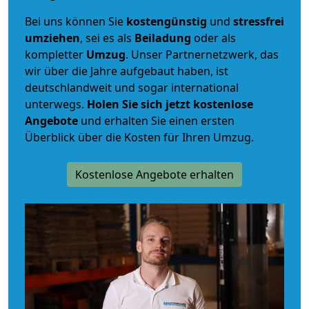
Bei uns können Sie
kostengünstig
und
stressfrei
umziehen
, sei es als
Beiladung
oder als
kompletter
Umzug
. Unser Partnernetzwerk, das
wir über die Jahre aufgebaut haben, ist
deutschlandweit und sogar international
unterwegs.
Holen Sie sich jetzt kostenlose
Angebote
und erhalten Sie einen ersten
Überblick über die Kosten für Ihren Umzug.
Kostenlose Angebote erhalten