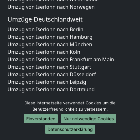
Umzug von Iserlohn nach Norwegen
Umzüge-Deutschlandweit
Umzug von Iserlohn nach Berlin
Umzug von Iserlohn nach Hamburg
Umzug von Iserlohn nach München
Umzug von Iserlohn nach Köln
Umzug von Iserlohn nach Frankfurt am Main
Umzug von Iserlohn nach Stuttgart
Umzug von Iserlohn nach Düsseldorf
Umzug von Iserlohn nach Leipzig
Umzug von Iserlohn nach Dortmund
Umzug von Iserlohn nach Essen
Diese Internetseite verwendet Cookies um die
Umzug von Iserlohn nach Bremen
Benutzerfreundlichkeit zu verbessern.
Umzug von Iserlohn nach Dresden
Umzug von Iserlohn nach Hannover
Einverstanden
Nur notwendige Cookies
Umzug von Iserlohn nach Nürnberg
Datenschutzerklärung
Umzug von Iserlohn nach Duisburg