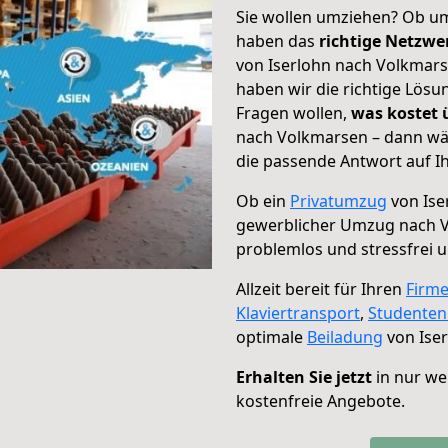
Sie wollen umziehen? Ob um
haben das
richtige Netzw
von Iserlohn nach Volkmars
haben wir die richtige Lösu
Fragen wollen,
was kostet
nach Volkmarsen – dann wäh
die passende Antwort auf Ih
Ob ein
Privatumzug
von Ise
gewerblicher Umzug nach 
problemlos und stressfrei 
Allzeit bereit für Ihren
Firm
Klaviertransport
,
Studente
optimale
Beiladung
von Ise
Erhalten Sie jetzt
in nur we
kostenfreie Angebote.