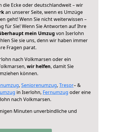
 die Ecke oder deutschlandweit – wir
erk
an unserer Seite, wenn es Umzüge
en geht! Wenn Sie nicht weiterwissen –
ng für Sie! Wenn Sie Antworten auf Ihre
 überhaupt mein Umzug
von Iserlohn
len Sie sie uns, denn wir haben immer
re Fragen parat.
rlohn nach Volkmarsen oder ein
Volkmarsen,
wir helfen
, damit Sie
umziehen können.
enumzug
,
Seniorenumzug
,
Tresor
– &
numzug
in Iserlohn,
Fernumzug
oder eine
rlohn nach Volkmarsen.
nigen Minuten unverbindliche und