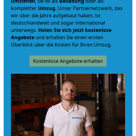
umziehen
, sei es als
Beiladung
oder als
kompletter
Umzug
. Unser Partnernetzwerk, das
wir über die Jahre aufgebaut haben, ist
deutschlandweit und sogar international
unterwegs.
Holen Sie sich jetzt kostenlose
Angebote
und erhalten Sie einen ersten
Überblick über die Kosten für Ihren Umzug.
Kostenlose Angebote erhalten