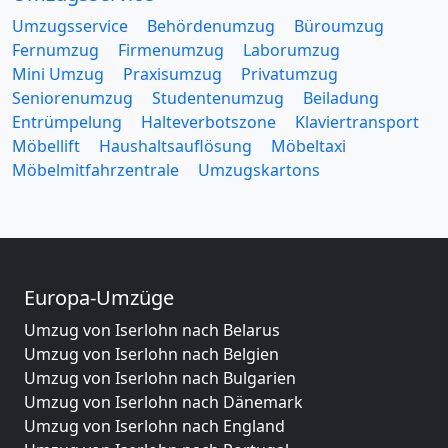
Umzugsservice
Behördenumzug
Büroumzug
Fernumzug
Firmenumzug
Laborumzug
Mini Umzug
Praxisumzug
Privatumzug
Seniorenumzug
Studentenumzug
Beiladung
Entrümpelung
Halteverbotszone
Klaviertransport
Möbellift
Haushaltsauflösung
Möbeltaxi
Möbelmitfahrzentrale
Umzugskartons
Europa-Umzüge
Umzug von Iserlohn nach Belarus
Umzug von Iserlohn nach Belgien
Umzug von Iserlohn nach Bulgarien
Umzug von Iserlohn nach Dänemark
Umzug von Iserlohn nach England