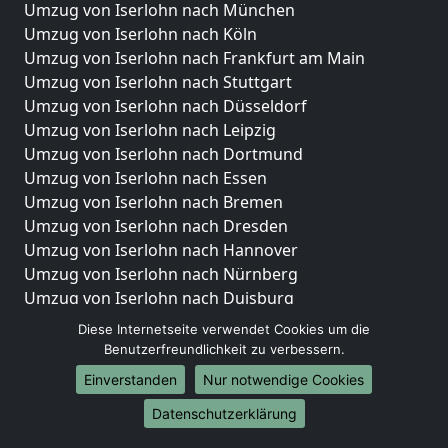
Umzug von Iserlohn nach München
Umzug von Iserlohn nach Köln
Umzug von Iserlohn nach Frankfurt am Main
Umzug von Iserlohn nach Stuttgart
Umzug von Iserlohn nach Düsseldorf
Umzug von Iserlohn nach Leipzig
Umzug von Iserlohn nach Dortmund
Umzug von Iserlohn nach Essen
Umzug von Iserlohn nach Bremen
Umzug von Iserlohn nach Dresden
Umzug von Iserlohn nach Hannover
Umzug von Iserlohn nach Nürnberg
Umzug von Iserlohn nach Duisburg
Umzug von Iserlohn nach Bochum
Diese Internetseite verwendet Cookies um die
Umzug von Iserlohn nach Wuppertal
Benutzerfreundlichkeit zu verbessern.
Umzug von Iserlohn nach Bielefeld
Einverstanden
Nur notwendige Cookies
Umzug von Iserlohn nach Bonn
Datenschutzerklärung
Umzug von Iserlohn nach Münster