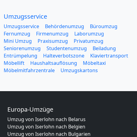
Umzugsservice
Umzugsservice
Behördenumzug
Büroumzug
Fernumzug
Firmenumzug
Laborumzug
Mini Umzug
Praxisumzug
Privatumzug
Seniorenumzug
Studentenumzug
Beiladung
Entrümpelung
Halteverbotszone
Klaviertransport
Möbellift
Haushaltsauflösung
Möbeltaxi
Möbelmitfahrzentrale
Umzugskartons
Europa-Umzüge
Umzug von Iserlohn nach Belarus
Umzug von Iserlohn nach Belgien
Umzug von Iserlohn nach Bulgarien