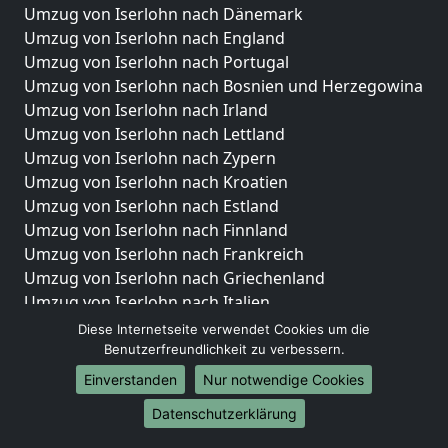
Umzug von Iserlohn nach Dänemark
Umzug von Iserlohn nach England
Umzug von Iserlohn nach Portugal
Umzug von Iserlohn nach Bosnien und Herzegowina
Umzug von Iserlohn nach Irland
Umzug von Iserlohn nach Lettland
Umzug von Iserlohn nach Zypern
Umzug von Iserlohn nach Kroatien
Umzug von Iserlohn nach Estland
Umzug von Iserlohn nach Finnland
Umzug von Iserlohn nach Frankreich
Umzug von Iserlohn nach Griechenland
Umzug von Iserlohn nach Italien
Umzug von Iserlohn nach Liechtenstein
Diese Internetseite verwendet Cookies um die
Umzug von Iserlohn nach Luxemburg
Benutzerfreundlichkeit zu verbessern.
Umzug von Iserlohn nach Niederlande
Einverstanden
Nur notwendige Cookies
Umzug von Iserlohn nach Norwegen
Datenschutzerklärung
Umzüge-Deutschlandweit