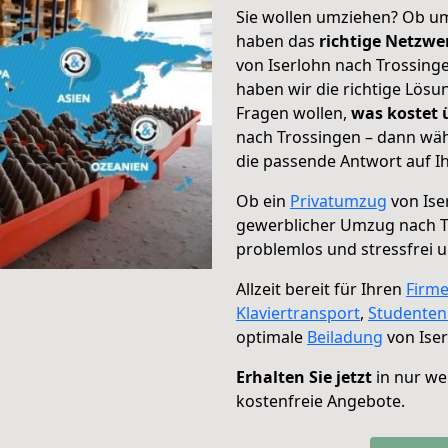
Sie wollen umziehen? Ob um
haben das
richtige Netzw
von Iserlohn nach Trossinge
haben wir die richtige Lösu
Fragen wollen,
was kostet
nach Trossingen – dann wäh
die passende Antwort auf Ih
Ob ein
Privatumzug
von Ise
gewerblicher Umzug nach T
problemlos und stressfrei 
Allzeit bereit für Ihren
Firm
Klaviertransport
,
Studente
optimale
Beiladung
von Iser
Erhalten Sie jetzt
in nur we
kostenfreie Angebote.