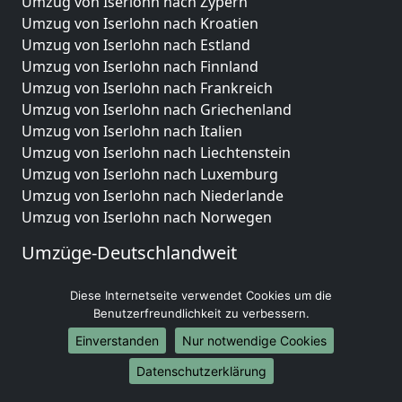
Umzug von Iserlohn nach Zypern
Umzug von Iserlohn nach Kroatien
Umzug von Iserlohn nach Estland
Umzug von Iserlohn nach Finnland
Umzug von Iserlohn nach Frankreich
Umzug von Iserlohn nach Griechenland
Umzug von Iserlohn nach Italien
Umzug von Iserlohn nach Liechtenstein
Umzug von Iserlohn nach Luxemburg
Umzug von Iserlohn nach Niederlande
Umzug von Iserlohn nach Norwegen
Umzüge-Deutschlandweit
Umzug von Iserlohn nach Berlin
Diese Internetseite verwendet Cookies um die
Umzug von Iserlohn nach Hamburg
Benutzerfreundlichkeit zu verbessern.
Umzug von Iserlohn nach München
Einverstanden
Nur notwendige Cookies
Umzug von Iserlohn nach Köln
Umzug von Iserlohn nach Frankfurt am Main
Datenschutzerklärung
Umzug von Iserlohn nach Stuttgart