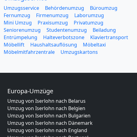
Umzugsservice
Behördenumzug
Büroumzug
Fernumzug
Firmenumzug
Laborumzug
Mini Umzug
Praxisumzug
Privatumzug
Seniorenumzug
Studentenumzug
Beiladung
Entrümpelung
Halteverbotszone
Klaviertransport
Möbellift
Haushaltsauflösung
Möbeltaxi
Möbelmitfahrzentrale
Umzugskartons
Europa-Umzüge
Umzug von Iserlohn nach Belarus
Umzug von Iserlohn nach Belgien
Umzug von Iserlohn nach Bulgarien
Umzug von Iserlohn nach Dänemark
Umzug von Iserlohn nach England