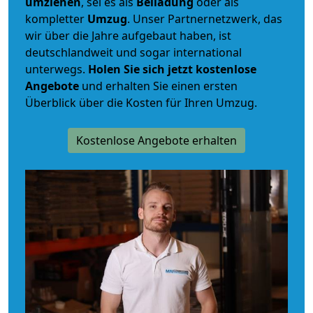
umziehen
, sei es als
Beiladung
oder als
kompletter
Umzug
. Unser Partnernetzwerk, das
wir über die Jahre aufgebaut haben, ist
deutschlandweit und sogar international
unterwegs.
Holen Sie sich jetzt kostenlose
Angebote
und erhalten Sie einen ersten
Überblick über die Kosten für Ihren Umzug.
Kostenlose Angebote erhalten