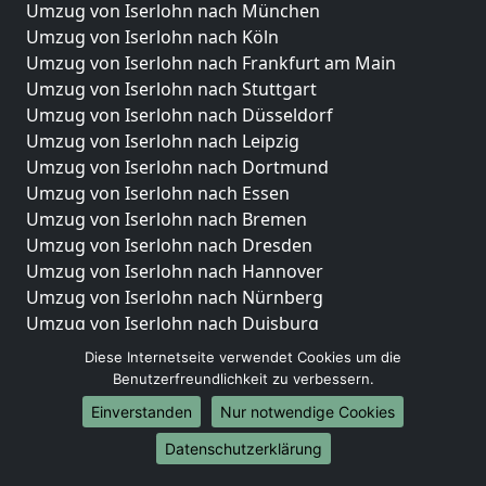
Umzug von Iserlohn nach München
Umzug von Iserlohn nach Köln
Umzug von Iserlohn nach Frankfurt am Main
Umzug von Iserlohn nach Stuttgart
Umzug von Iserlohn nach Düsseldorf
Umzug von Iserlohn nach Leipzig
Umzug von Iserlohn nach Dortmund
Umzug von Iserlohn nach Essen
Umzug von Iserlohn nach Bremen
Umzug von Iserlohn nach Dresden
Umzug von Iserlohn nach Hannover
Umzug von Iserlohn nach Nürnberg
Umzug von Iserlohn nach Duisburg
Umzug von Iserlohn nach Bochum
Diese Internetseite verwendet Cookies um die
Umzug von Iserlohn nach Wuppertal
Benutzerfreundlichkeit zu verbessern.
Umzug von Iserlohn nach Bielefeld
Einverstanden
Nur notwendige Cookies
Umzug von Iserlohn nach Bonn
Datenschutzerklärung
Umzug von Iserlohn nach Münster