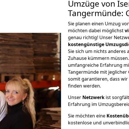
Umzüge von Ise
Tangermünde: G
Sie planen einen Umzug vo
möchten dabei möglichst
v
genau richtig! Unser Netzw
kostengünstige Umzugsdi
Sie sich um nichts anderes 
Zuhause kümmern müssen. W
umfangreiche Erfahrung mi
Tangermünde mit jegliche
somit garantieren, dass wi
finden werden.
Unser
Netzwerk
ist sorgfäl
Erfahrung im Umzugsberei
Sie möchten eine
Kostenüb
kostenlose und unverbindli