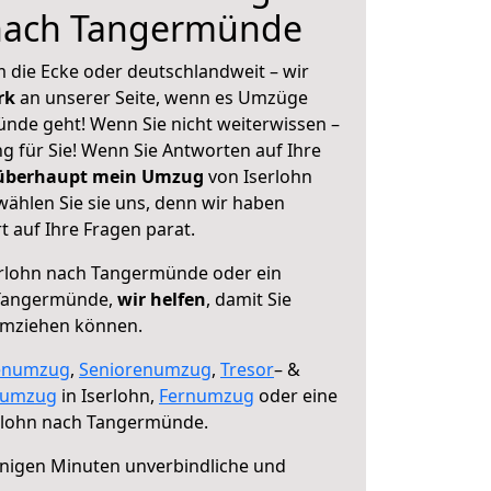
 nach Tangermünde
 die Ecke oder deutschlandweit – wir
erk
an unserer Seite, wenn es Umzüge
nde geht! Wenn Sie nicht weiterwissen –
ng für Sie! Wenn Sie Antworten auf Ihre
 überhaupt mein Umzug
von Iserlohn
hlen Sie sie uns, denn wir haben
 auf Ihre Fragen parat.
rlohn nach Tangermünde oder ein
 Tangermünde,
wir helfen
, damit Sie
umziehen können.
enumzug
,
Seniorenumzug
,
Tresor
– &
numzug
in Iserlohn,
Fernumzug
oder eine
rlohn nach Tangermünde.
nigen Minuten unverbindliche und