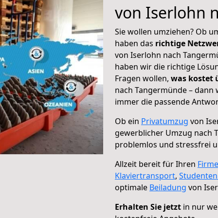
von Iserlohn
Sie wollen umziehen? Ob um
haben das
richtige Netzw
von Iserlohn nach Tangermü
haben wir die richtige Lösu
Fragen wollen,
was kostet
nach Tangermünde – dann wä
immer die passende Antwort
Ob ein
Privatumzug
von Ise
gewerblicher Umzug nach
problemlos und stressfrei 
Allzeit bereit für Ihren
Firm
Klaviertransport
,
Studente
optimale
Beiladung
von Ise
Erhalten Sie jetzt
in nur we