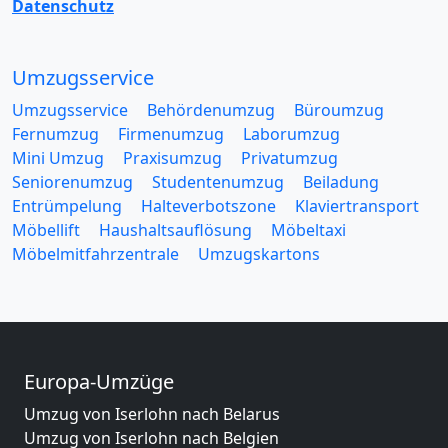
Datenschutz
Umzugsservice
Umzugsservice
Behördenumzug
Büroumzug
Fernumzug
Firmenumzug
Laborumzug
Mini Umzug
Praxisumzug
Privatumzug
Seniorenumzug
Studentenumzug
Beiladung
Entrümpelung
Halteverbotszone
Klaviertransport
Möbellift
Haushaltsauflösung
Möbeltaxi
Möbelmitfahrzentrale
Umzugskartons
Europa-Umzüge
Umzug von Iserlohn nach Belarus
Umzug von Iserlohn nach Belgien