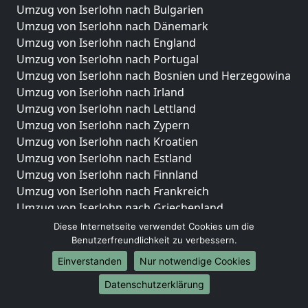
Umzug von Iserlohn nach Bulgarien
Umzug von Iserlohn nach Dänemark
Umzug von Iserlohn nach England
Umzug von Iserlohn nach Portugal
Umzug von Iserlohn nach Bosnien und Herzegowina
Umzug von Iserlohn nach Irland
Umzug von Iserlohn nach Lettland
Umzug von Iserlohn nach Zypern
Umzug von Iserlohn nach Kroatien
Umzug von Iserlohn nach Estland
Umzug von Iserlohn nach Finnland
Umzug von Iserlohn nach Frankreich
Umzug von Iserlohn nach Griechenland
Umzug von Iserlohn nach Italien
Diese Internetseite verwendet Cookies um die
Umzug von Iserlohn nach Liechtenstein
Benutzerfreundlichkeit zu verbessern.
Umzug von Iserlohn nach Luxemburg
Einverstanden
Nur notwendige Cookies
Umzug von Iserlohn nach Niederlande
Datenschutzerklärung
Umzug von Iserlohn nach Norwegen