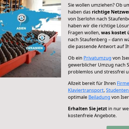
Sie wollen umziehen? Ob um
haben das
richtige Netzw
von Iserlohn nach Staufenbe
haben wir die richtige Lösu
Fragen wollen,
was kostet
nach Staufenberg – dann wä
die passende Antwort auf Ih
Ob ein
Privatumzug
von Ise
gewerblicher Umzug nach 
problemlos und stressfrei 
Allzeit bereit für Ihren
Firm
Klaviertransport
,
Studente
optimale
Beiladung
von Iser
Erhalten Sie jetzt
in nur we
kostenfreie Angebote.