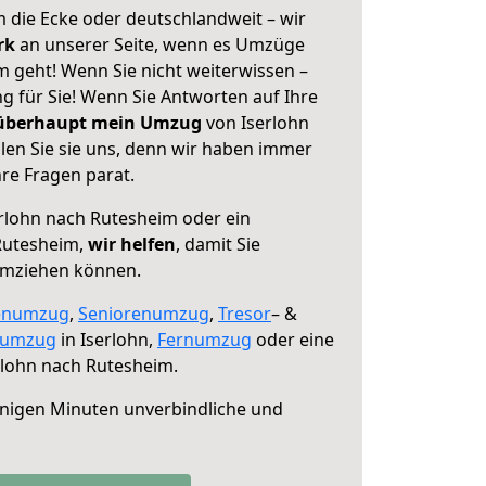
 die Ecke oder deutschlandweit – wir
erk
an unserer Seite, wenn es Umzüge
m geht! Wenn Sie nicht weiterwissen –
ng für Sie! Wenn Sie Antworten auf Ihre
 überhaupt mein Umzug
von Iserlohn
en Sie sie uns, denn wir haben immer
re Fragen parat.
rlohn nach Rutesheim oder ein
Rutesheim,
wir helfen
, damit Sie
umziehen können.
enumzug
,
Seniorenumzug
,
Tresor
– &
numzug
in Iserlohn,
Fernumzug
oder eine
rlohn nach Rutesheim.
nigen Minuten unverbindliche und