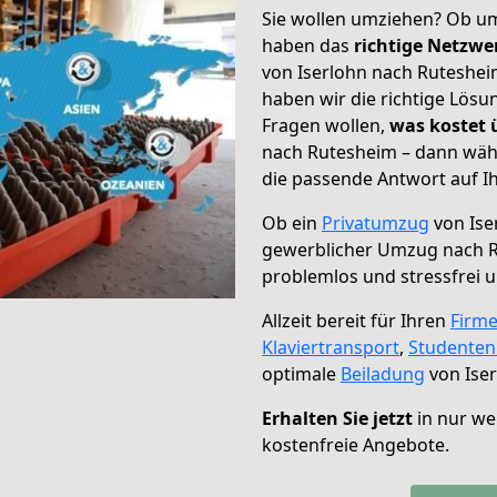
Sie wollen umziehen? Ob um
haben das
richtige Netzw
von Iserlohn nach Ruteshei
haben wir die richtige Lösu
Fragen wollen,
was kostet
nach Rutesheim – dann wähl
die passende Antwort auf Ih
Ob ein
Privatumzug
von Ise
gewerblicher Umzug nach 
problemlos und stressfrei 
Allzeit bereit für Ihren
Firm
Klaviertransport
,
Studente
optimale
Beiladung
von Ise
Erhalten Sie jetzt
in nur we
kostenfreie Angebote.