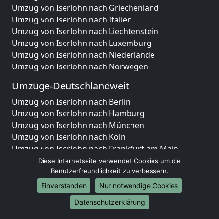
Umzug von Iserlohn nach Griechenland
Umzug von Iserlohn nach Italien
Umzug von Iserlohn nach Liechtenstein
Umzug von Iserlohn nach Luxemburg
Umzug von Iserlohn nach Niederlande
Umzug von Iserlohn nach Norwegen
Umzüge-Deutschlandweit
Umzug von Iserlohn nach Berlin
Umzug von Iserlohn nach Hamburg
Umzug von Iserlohn nach München
Umzug von Iserlohn nach Köln
Umzug von Iserlohn nach Frankfurt am Main
Umzug von Iserlohn nach Stuttgart
Diese Internetseite verwendet Cookies um die
Umzug von Iserlohn nach Düsseldorf
Benutzerfreundlichkeit zu verbessern.
Umzug von Iserlohn nach Leipzig
Einverstanden
Nur notwendige Cookies
Umzug von Iserlohn nach Dortmund
Datenschutzerklärung
Umzug von Iserlohn nach Essen
Umzug von Iserlohn nach Bremen