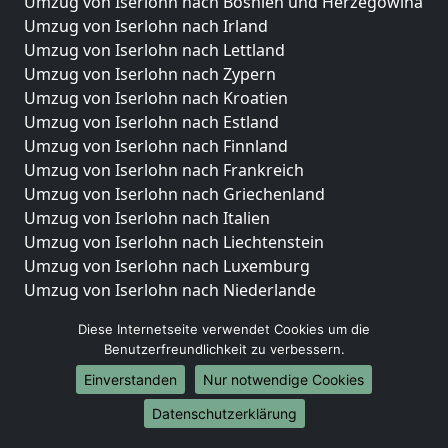
Umzug von Iserlohn nach Bosnien und Herzegowina
Umzug von Iserlohn nach Irland
Umzug von Iserlohn nach Lettland
Umzug von Iserlohn nach Zypern
Umzug von Iserlohn nach Kroatien
Umzug von Iserlohn nach Estland
Umzug von Iserlohn nach Finnland
Umzug von Iserlohn nach Frankreich
Umzug von Iserlohn nach Griechenland
Umzug von Iserlohn nach Italien
Umzug von Iserlohn nach Liechtenstein
Umzug von Iserlohn nach Luxemburg
Umzug von Iserlohn nach Niederlande
Umzug von Iserlohn nach Norwegen
Diese Internetseite verwendet Cookies um die
Umzüge-Deutschlandweit
Benutzerfreundlichkeit zu verbessern.
Einverstanden
Nur notwendige Cookies
Umzug von Iserlohn nach Berlin
Umzug von Iserlohn nach Hamburg
Datenschutzerklärung
Umzug von Iserlohn nach München