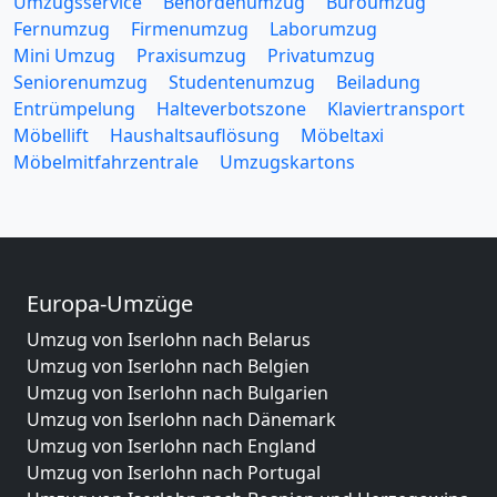
Umzugsservice
Behördenumzug
Büroumzug
Fernumzug
Firmenumzug
Laborumzug
Mini Umzug
Praxisumzug
Privatumzug
Seniorenumzug
Studentenumzug
Beiladung
Entrümpelung
Halteverbotszone
Klaviertransport
Möbellift
Haushaltsauflösung
Möbeltaxi
Möbelmitfahrzentrale
Umzugskartons
Europa-Umzüge
Umzug von Iserlohn nach Belarus
Umzug von Iserlohn nach Belgien
Umzug von Iserlohn nach Bulgarien
Umzug von Iserlohn nach Dänemark
Umzug von Iserlohn nach England
Umzug von Iserlohn nach Portugal