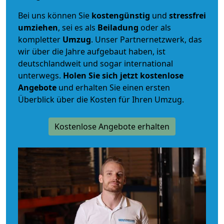
Bei uns können Sie
kostengünstig
und
stressfrei
umziehen
, sei es als
Beiladung
oder als
kompletter
Umzug
. Unser Partnernetzwerk, das
wir über die Jahre aufgebaut haben, ist
deutschlandweit und sogar international
unterwegs.
Holen Sie sich jetzt kostenlose
Angebote
und erhalten Sie einen ersten
Überblick über die Kosten für Ihren Umzug.
Kostenlose Angebote erhalten