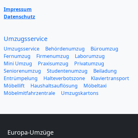
Impressum
Datenschutz
Umzugsservice
Umzugsservice
Behördenumzug
Büroumzug
Fernumzug
Firmenumzug
Laborumzug
Mini Umzug
Praxisumzug
Privatumzug
Seniorenumzug
Studentenumzug
Beiladung
Entrümpelung
Halteverbotszone
Klaviertransport
Möbellift
Haushaltsauflösung
Möbeltaxi
Möbelmitfahrzentrale
Umzugskartons
Europa-Umzüge