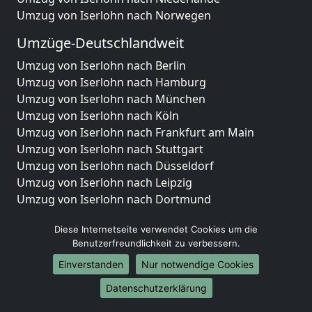
Umzug von Iserlohn nach Norwegen
Umzüge-Deutschlandweit
Umzug von Iserlohn nach Berlin
Umzug von Iserlohn nach Hamburg
Umzug von Iserlohn nach München
Umzug von Iserlohn nach Köln
Umzug von Iserlohn nach Frankfurt am Main
Umzug von Iserlohn nach Stuttgart
Umzug von Iserlohn nach Düsseldorf
Umzug von Iserlohn nach Leipzig
Umzug von Iserlohn nach Dortmund
Umzug von Iserlohn nach Essen
Diese Internetseite verwendet Cookies um die
Umzug von Iserlohn nach Bremen
Benutzerfreundlichkeit zu verbessern.
Umzug von Iserlohn nach Dresden
Umzug von Iserlohn nach Hannover
Einverstanden
Nur notwendige Cookies
Umzug von Iserlohn nach Nürnberg
Datenschutzerklärung
Umzug von Iserlohn nach Duisburg