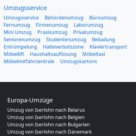
Umzugsservice
Umzugsservice
Behördenumzug
Büroumzug
Fernumzug
Firmenumzug
Laborumzug
Mini Umzug
Praxisumzug
Privatumzug
Seniorenumzug
Studentenumzug
Beiladung
Entrümpelung
Halteverbotszone
Klaviertransport
Möbellift
Haushaltsauflösung
Möbeltaxi
Möbelmitfahrzentrale
Umzugskartons
Europa-Umzüge
Umzug von Iserlohn nach Belarus
Umzug von Iserlohn nach Belgien
Umzug von Iserlohn nach Bulgarien
Umzug von Iserlohn nach Dänemark