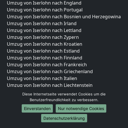
Umzug von Iserlohn nach England
Umzug von Iserlohn nach Portugal
Umzug von Iserlohn nach Bosnien und Herzegowina
Umzug von Iserlohn nach Irland
Umzug von Iserlohn nach Lettland
Umzug von Iserlohn nach Zypern
Umzug von Iserlohn nach Kroatien
Umzug von Iserlohn nach Estland
Umzug von Iserlohn nach Finnland
Umzug von Iserlohn nach Frankreich
Umzug von Iserlohn nach Griechenland
Umzug von Iserlohn nach Italien
Umzug von Iserlohn nach Liechtenstein
Umzug von Iserlohn nach Luxemburg
Diese Internetseite verwendet Cookies um die
Umzug von Iserlohn nach Niederlande
Benutzerfreundlichkeit zu verbessern.
Umzug von Iserlohn nach Norwegen
Einverstanden
Nur notwendige Cookies
Umzüge-Deutschlandweit
Datenschutzerklärung
Umzug von Iserlohn nach Berlin