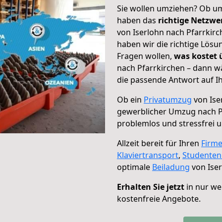
Sie wollen umziehen? Ob um
haben das
richtige Netzw
von Iserlohn nach Pfarrkirc
haben wir die richtige Lösu
Fragen wollen,
was kostet
nach Pfarrkirchen – dann w
die passende Antwort auf Ih
Ob ein
Privatumzug
von Ise
gewerblicher Umzug nach P
problemlos und stressfrei 
Allzeit bereit für Ihren
Firm
Klaviertransport
,
Studente
optimale
Beiladung
von Iser
Erhalten Sie jetzt
in nur we
kostenfreie Angebote.