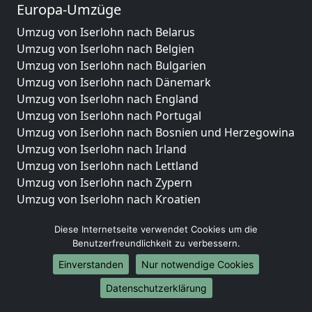
Europa-Umzüge
Umzug von Iserlohn nach Belarus
Umzug von Iserlohn nach Belgien
Umzug von Iserlohn nach Bulgarien
Umzug von Iserlohn nach Dänemark
Umzug von Iserlohn nach England
Umzug von Iserlohn nach Portugal
Umzug von Iserlohn nach Bosnien und Herzegowina
Umzug von Iserlohn nach Irland
Umzug von Iserlohn nach Lettland
Umzug von Iserlohn nach Zypern
Umzug von Iserlohn nach Kroatien
Umzug von Iserlohn nach Estland
Diese Internetseite verwendet Cookies um die
Umzug von Iserlohn nach Finnland
Benutzerfreundlichkeit zu verbessern.
Umzug von Iserlohn nach Frankreich
Umzug von Iserlohn nach Griechenland
Einverstanden
Nur notwendige Cookies
Umzug von Iserlohn nach Italien
Datenschutzerklärung
Umzug von Iserlohn nach Liechtenstein