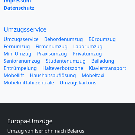
Impressum
Datenschutz
Umzugsservice
Umzugsservice
Behördenumzug
Büroumzug
Fernumzug
Firmenumzug
Laborumzug
Mini Umzug
Praxisumzug
Privatumzug
Seniorenumzug
Studentenumzug
Beiladung
Entrümpelung
Halteverbotszone
Klaviertransport
Möbellift
Haushaltsauflösung
Möbeltaxi
Möbelmitfahrzentrale
Umzugskartons
Europa-Umzüge
Umzug von Iserlohn nach Belarus