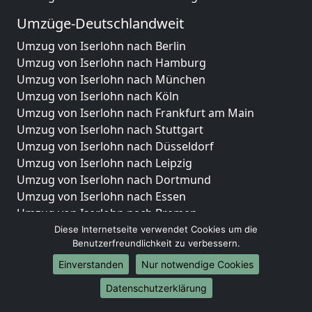
Umzüge-Deutschlandweit
Umzug von Iserlohn nach Berlin
Umzug von Iserlohn nach Hamburg
Umzug von Iserlohn nach München
Umzug von Iserlohn nach Köln
Umzug von Iserlohn nach Frankfurt am Main
Umzug von Iserlohn nach Stuttgart
Umzug von Iserlohn nach Düsseldorf
Umzug von Iserlohn nach Leipzig
Umzug von Iserlohn nach Dortmund
Umzug von Iserlohn nach Essen
Umzug von Iserlohn nach Bremen
Umzug von Iserlohn nach Dresden
Diese Internetseite verwendet Cookies um die
Benutzerfreundlichkeit zu verbessern.
Umzug von Iserlohn nach Hannover
Umzug von Iserlohn nach Nürnberg
Einverstanden
Nur notwendige Cookies
Umzug von Iserlohn nach Duisburg
Datenschutzerklärung
Umzug von Iserlohn nach Bochum