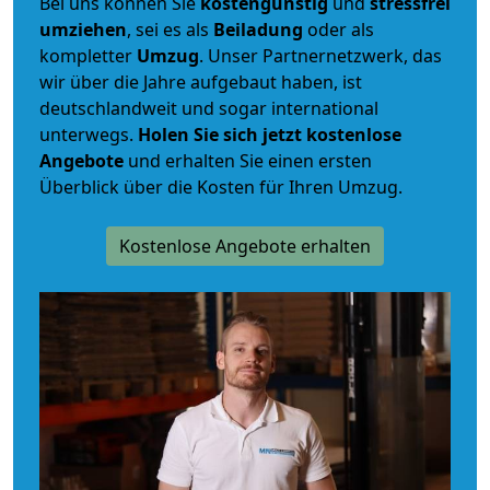
Bei uns können Sie
kostengünstig
und
stressfrei
umziehen
, sei es als
Beiladung
oder als
kompletter
Umzug
. Unser Partnernetzwerk, das
wir über die Jahre aufgebaut haben, ist
deutschlandweit und sogar international
unterwegs.
Holen Sie sich jetzt kostenlose
Angebote
und erhalten Sie einen ersten
Überblick über die Kosten für Ihren Umzug.
Kostenlose Angebote erhalten