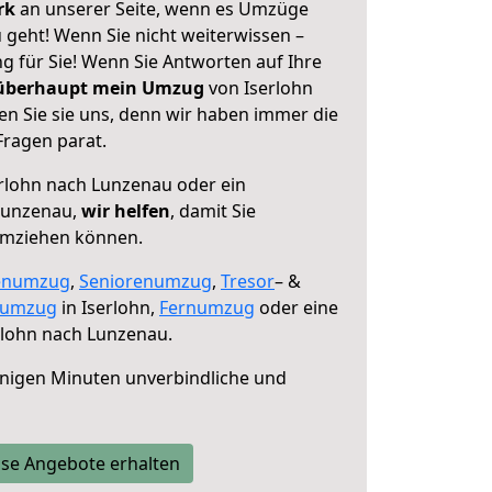
erk
an unserer Seite, wenn es Umzüge
 geht! Wenn Sie nicht weiterwissen –
ng für Sie! Wenn Sie Antworten auf Ihre
 überhaupt mein Umzug
von Iserlohn
n Sie sie uns, denn wir haben immer die
Fragen parat.
rlohn nach Lunzenau oder ein
Lunzenau,
wir helfen
, damit Sie
umziehen können.
enumzug
,
Seniorenumzug
,
Tresor
– &
numzug
in Iserlohn,
Fernumzug
oder eine
rlohn nach Lunzenau.
nigen Minuten unverbindliche und
se Angebote erhalten